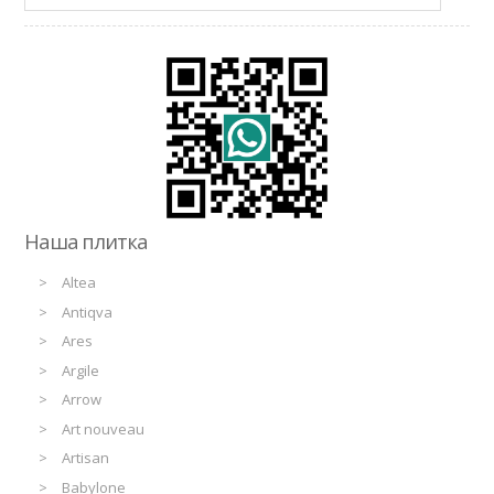
Наша плитка
Altea
Antiqva
Ares
Argile
Arrow
Art nouveau
Artisan
Babylone