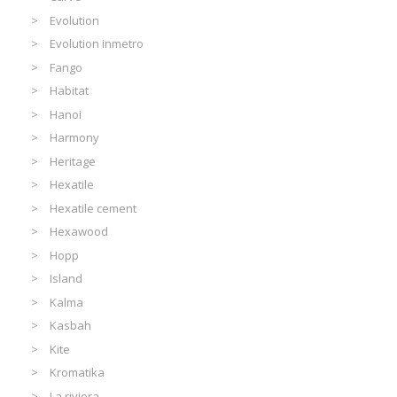
Evolution
Evolution inmetro
Fango
Habitat
Hanoi
Harmony
Heritage
Hexatile
Hexatile cement
Hexawood
Hopp
Island
Kalma
Kasbah
Kite
Kromatika
La riviera