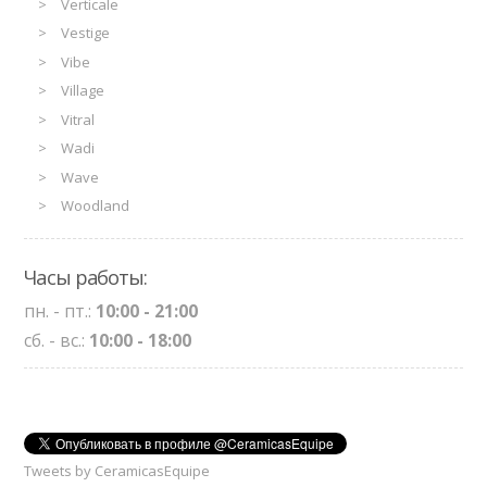
Verticale
Vestige
Vibe
Village
Vitral
Wadi
Wave
Woodland
Часы работы:
пн. - пт.:
10:00 - 21:00
сб. - вс.:
10:00 - 18:00
Tweets by CeramicasEquipe