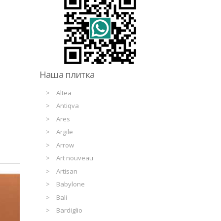
Наша плитка
Altea
Antiqva
Ares
Argile
Arrow
Art nouveau
Artisan
Babylone
Bali
Bardiglio