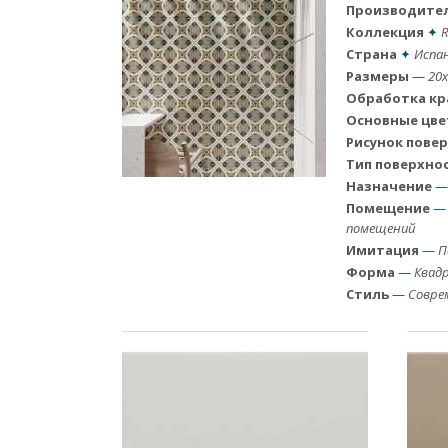
Производите
Коллекция
✦
R
Страна
✦
Испа
Размеры
—
20x
Обработка кр
Основные цве
Рисунок пове
Тип поверхно
Назначение
Помещение
—
помещений
Имитация
—
П
Форма
—
Квад
Стиль
—
Совре