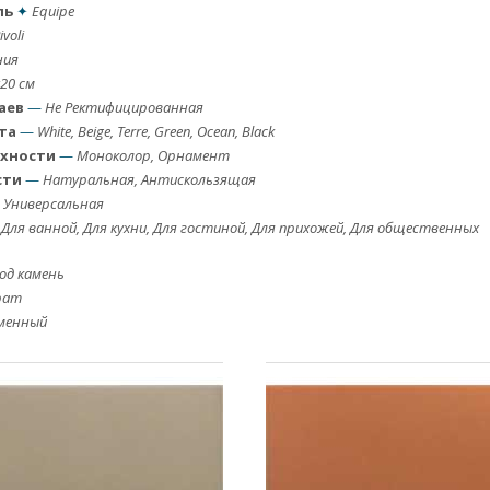
ль
✦
Equipe
ivoli
ния
20 см
аев
—
Не Ректифицированная
та
—
White, Beige, Terre, Green, Ocean, Black
рхности
—
Моноколор, Орнамент
сти
—
Натуральная, Антискользящая
—
Универсальная
Для ванной, Для кухни, Для гостиной, Для прихожей, Для общественных
од камень
рат
менный