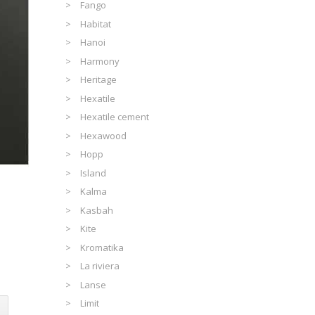
Fango
Habitat
Hanoi
Harmony
Heritage
Hexatile
Hexatile cement
Hexawood
Hopp
Island
Kalma
Kasbah
Kite
Kromatika
La riviera
Lanse
Limit