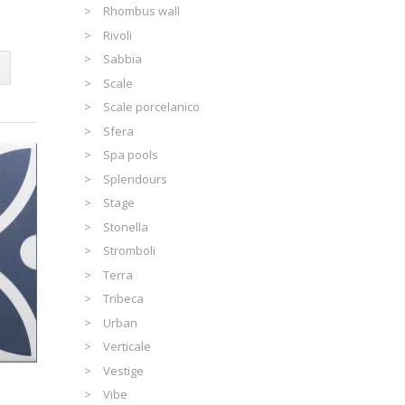
Rhombus wall
Rivoli
Sabbia
Scale
Scale porcelanico
Sfera
Spa pools
Splendours
Stage
Stonella
Stromboli
Terra
Tribeca
Urban
Verticale
Vestige
Vibe