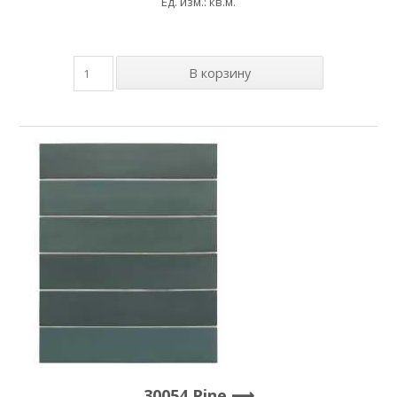
Ед. изм.: кв.м.
30054 Pine