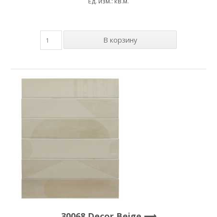
Ед. изм.: кв.м.
30068 Decor Beige