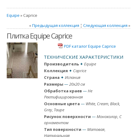
Equipe
» Caprice
«
Предыдущая коллекция
¦
Следующая коллекция
»
Плитка Equipe Caprice
PDF каталог Equipe Caprice
ТЕХНИЧЕСКИЕ ХАРАКТЕРИСТИКИ
Производитель
✦
Equipe
Коллекция
✦
Caprice
Страна
✦
Испания
Размеры
—
20x20 см
Обработка краев
—
Не
Ректифицированная
Основные цвета
—
White, Cream, Black,
Grey, Taupe
Рисунок поверхности
—
Моноколор, С
орнаментом
Тип поверхности
—
Матовая,
Натуральная