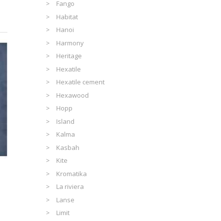
Fango
Habitat
Hanoi
Harmony
Heritage
Hexatile
Hexatile cement
Hexawood
Hopp
Island
Kalma
Kasbah
Kite
Kromatika
La riviera
Lanse
Limit