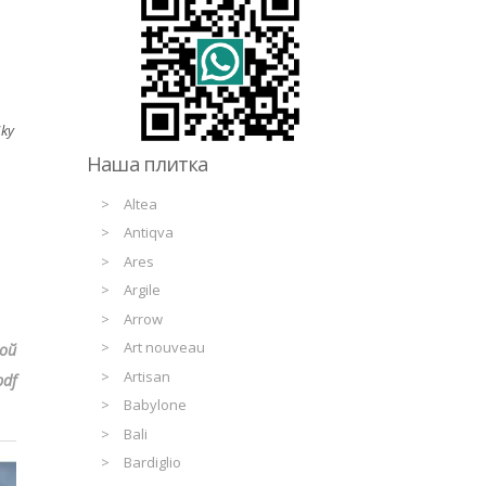
Sky
Наша плитка
Altea
Antiqva
Ares
Argile
Arrow
Art nouveau
ой
Artisan
df
Babylone
Bali
Bardiglio