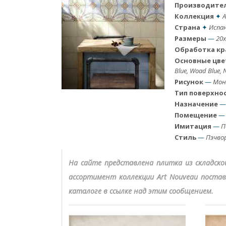
Производите
Коллекция
✦
A
Страна
✦
Испа
Размеры
—
20x
Обработка кр
Основные цве
Blue, Woad Blue, 
Рисунок
—
Мон
Тип поверхно
Назначение
Помещение
—
Имитация
—
П
Стиль
—
Пэчвор
На сайте представлена плитка из складск
ассортимент коллекции Art Nouveau постав
каталоге в ссылке над этим сообщением.