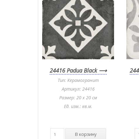
24416 Padua Black
244
Тип: Керамогранит
Артикул: 24416
Размер: 20 x 20 см
Ед. изм.: кв.м.