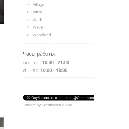
Village
Vitral
Wadi
Wave
Woodland
Часы работы:
пн. - пт.:
10:00 - 21:00
сб. - вс.:
10:00 - 18:00
Tweets by CeramicasEquipe