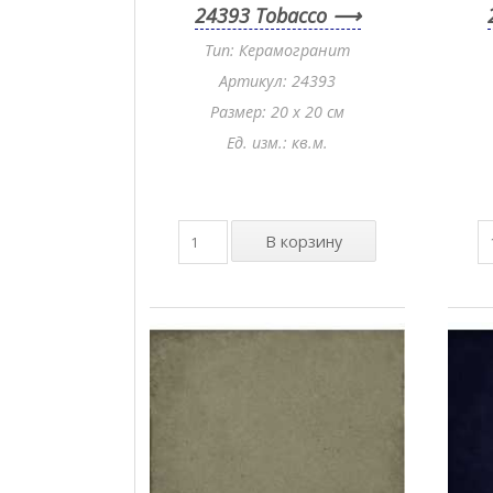
24393 Tobacco
Тип: Керамогранит
Артикул: 24393
Размер: 20 x 20 см
Ед. изм.: кв.м.