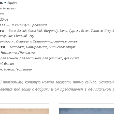
ль
✦
Equipe
rt Nouveau
ния
20 см
аев
—
Не Ректифицированная
та
—
Bone, Biscuit, Coral Pink, Burgundy, Siena, Cypress Green, Tobacco, Grey, 
Navy Blue, Charcoal Grey
околор на фоновых и Орнаментированные декоры
сти
—
Матовая, Натуральная, Антискользящая
—
Настенная/Напольная
Для ванной, Для гостиной, Для фартука, Для кухни
од бетон
к, Hi-tech, Геометрия
ой программы, которую можно заказать прямо сейчас. Остальн
ляется под заказ с фабрики и он представлен в официальном p