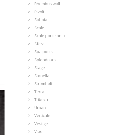
Rhombus wall
Rivoli
Sabbia
Scale
Scale porcelanico
Sfera
Spa pools
Splendours
Stage
Stonella
Stromboli
Terra
Tribeca
Urban
Verticale
Vestige
Vibe