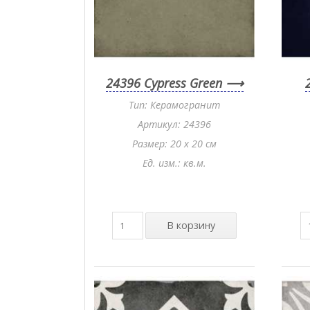
24396 Cypress Green
Тип: Керамогранит
Артикул: 24396
Размер: 20 x 20 см
Ед. изм.: кв.м.