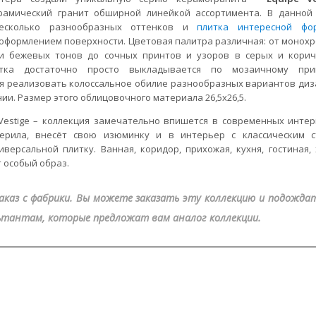
рамический гранит обширной линейкой ассортимента. В данной
есколько разнообразных оттенков и
плитка интересной фо
оформлением поверхности. Цветовая палитра различная: от монох
 и бежевых тонов до сочных принтов и узоров в серых и кори
итка достаточно просто выкладывается по мозаичному при
я реализовать колоссальное обилие разнообразных вариантов диз
и. Размер этого облицовочного материала 26,5x26,5.
estige – коллекция замечательно впишется в современных интер
ерила, внесёт свою изюминку и в интерьер с классическим с
ерсальной плитку. Ванная, коридор, прихожая, кухня, гостиная, 
 особый образ.
 заказ с фабрики. Вы можете заказать эту коллекцию и подожда
ьтантам, которые предложат вам аналог коллекции.