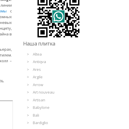
 линии
рмы
с
ромных
чневых
нципу,
айна в
Наша плитка
ьерах,
Altea
тилем.
холл –
Antiqva
Ares
Argile
ть.
Arrow
Art nouveau
Artisan
Babylone
Bali
Bardiglio