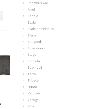
Rhombus wall
Rivoli
Sabbia
Scale
Scale porcelanico
Sfera
Spa pools
Splendours
Stage
Stonella
Stromboli
Terra
Tribeca
Urban
Verticale
Vestige
Vibe