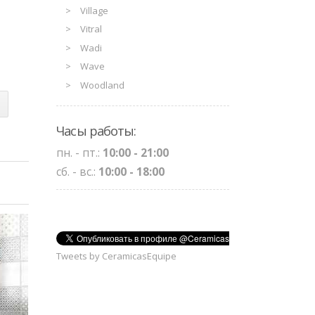
Village
Vitral
Wadi
Wave
Woodland
Часы работы:
пн. - пт.:
10:00 - 21:00
сб. - вс.:
10:00 - 18:00
Tweets by CeramicasEquipe