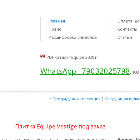
Главная
Оплата. До
Прайс
Контакты
Расшифровка символов
Статьи
PDF каталог Equipe 2020 г
WhatsApp +79032025798
: к
«
Предыдущая коллекция
¦
Следующая колл
Плитка Equipe Vestige под заказ
стера создали уникальную серию керамогранита -
Equipe Ve