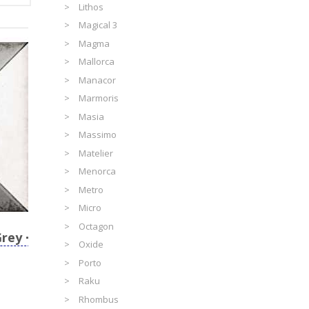
Lithos
Magical 3
Magma
Mallorca
Manacor
Marmoris
Masia
Massimo
Matelier
Menorca
Metro
Micro
Octagon
Grey
Oxide
Porto
Raku
Rhombus