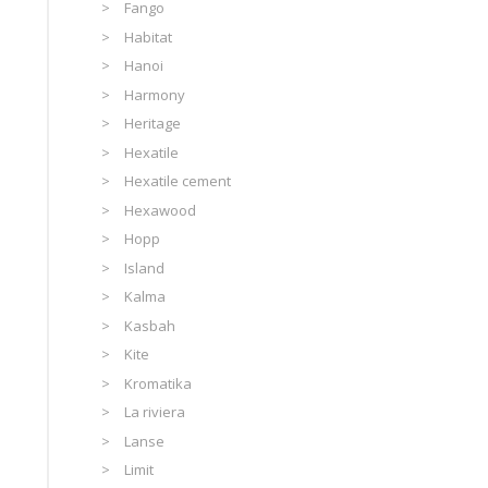
Fango
Habitat
Hanoi
Harmony
Heritage
Hexatile
Hexatile cement
Hexawood
Hopp
Island
Kalma
Kasbah
Kite
Kromatika
La riviera
Lanse
Limit