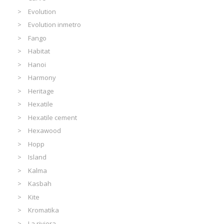
Evolution
Evolution inmetro
Fango
Habitat
Hanoi
Harmony
Heritage
Hexatile
Hexatile cement
Hexawood
Hopp
Island
Kalma
Kasbah
Kite
Kromatika
La riviera