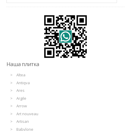
Наша плитка
Altea
Antiqva
Ares
Argile
Arrow
Art nouveau
Artisan
Babylone