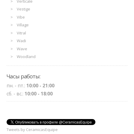
Verticale
Vestige
Vibe
Village
Vitral
Wadi
Wave
Woodland
Часы работы:
пн. - пт.:
10:00 - 21:00
сб. - вс.:
10:00 - 18:00
Tweets by CeramicasEquipe