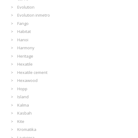
Evolution
Evolution inmetro
Fango
Habitat
Hanoi
Harmony
Heritage
Hexatile
Hexatile cement
Hexawood
Hopp
Island
Kalma
Kasbah
Kite
Kromatika
La riviera