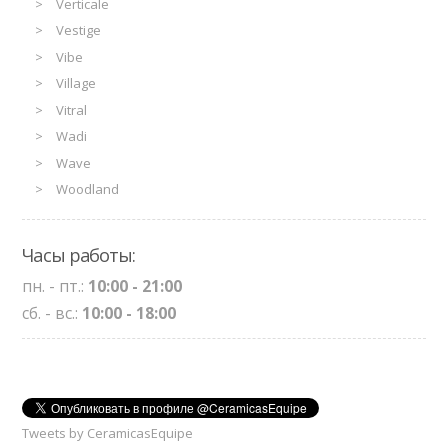
Verticale
Vestige
Vibe
Village
Vitral
Wadi
Wave
Woodland
Часы работы:
пн. - пт.:
10:00 - 21:00
сб. - вс.:
10:00 - 18:00
Tweets by CeramicasEquipe