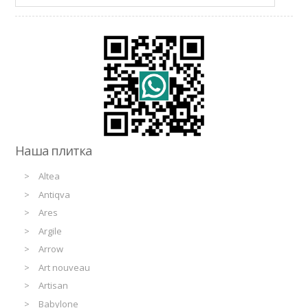
Наша плитка
Altea
Antiqva
Ares
Argile
Arrow
Art nouveau
Artisan
Babylone