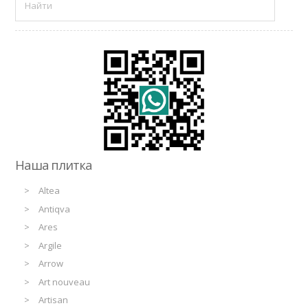
Наша плитка
Altea
Antiqva
Ares
Argile
Arrow
Art nouveau
Artisan