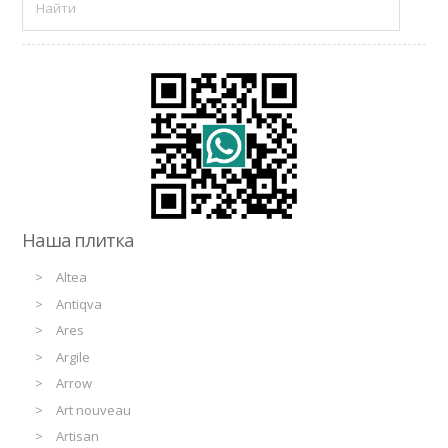
Наша плитка
Altea
Antiqva
Ares
Argile
Arrow
Art nouveau
Artisan