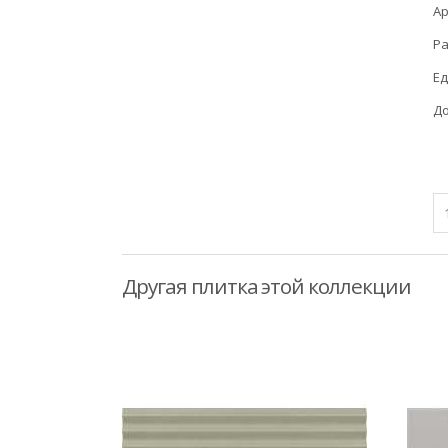
Ар
Ра
Ед
До
Другая плитка этой коллекции