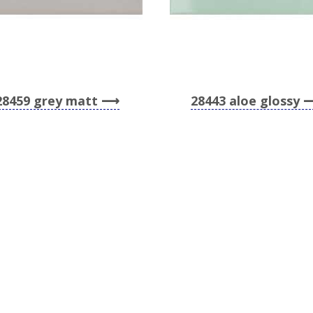
28459 grey matt
28443 aloe glossy