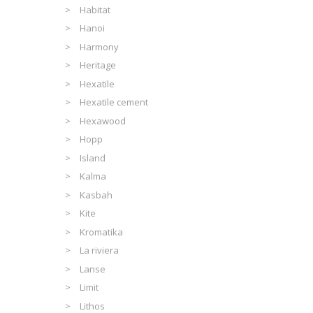
Habitat
Hanoi
Harmony
Heritage
Hexatile
Hexatile cement
Hexawood
Hopp
Island
Kalma
Kasbah
Kite
Kromatika
La riviera
Lanse
Limit
Lithos