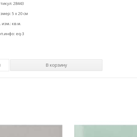
тикул: 28443
змер: 5 x 20 см
. изм.: кв.м.
п.инфо: eq-3