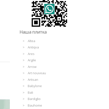
Наша плитка
Altea
Antiqva
Ares
Argile
Arrow
Art nouveau
Artisan
Babylone
Bali
Bardiglio
Bauhome