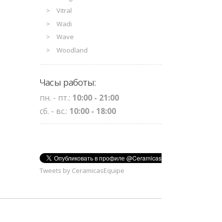
Vitral
Wadi
Wave
Woodland
Часы работы:
пн. - пт.:
10:00 - 21:00
сб. - вс.:
10:00 - 18:00
Tweets by CeramicasEquipe