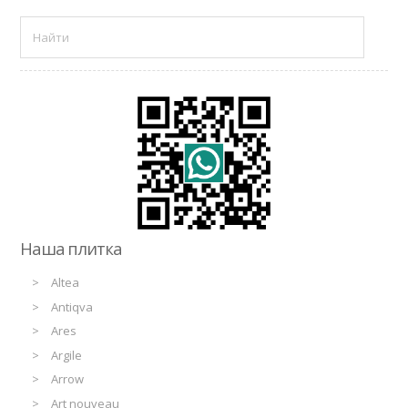
Наша плитка
Altea
Antiqva
Ares
Argile
Arrow
Art nouveau