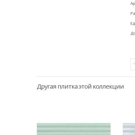
Ар
Ра
Ед
До
Другая плитка этой коллекции