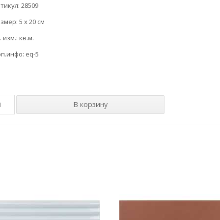
тикул: 28509
змер: 5 x 20 см
. изм.: кв.м.
п.инфо: eq-5