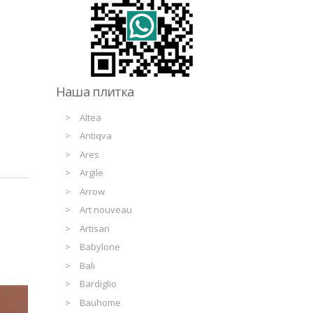
Наша плитка
Altea
Antiqva
Ares
Argile
Arrow
Art nouveau
Artisan
Babylone
Bali
Bardiglio
Bauhome