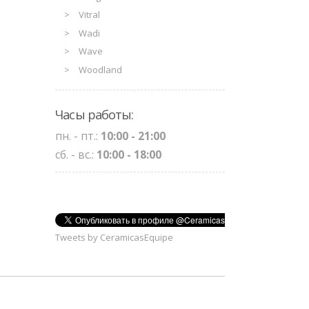
Vitral
Wadi
Wave
Woodland
Часы работы:
пн. - пт.:
10:00 - 21:00
сб. - вс.:
10:00 - 18:00
Tweets by CeramicasEquipe