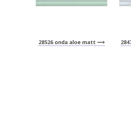
28526 onda aloe matt
284