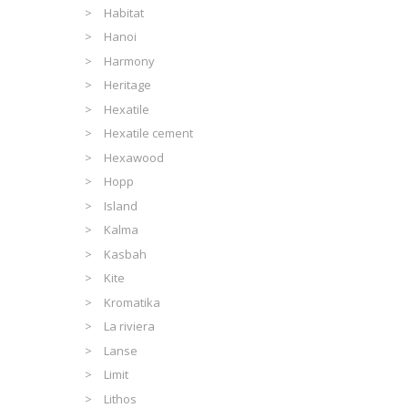
Habitat
Hanoi
Harmony
Heritage
Hexatile
Hexatile cement
Hexawood
Hopp
Island
Kalma
Kasbah
Kite
Kromatika
La riviera
Lanse
Limit
Lithos