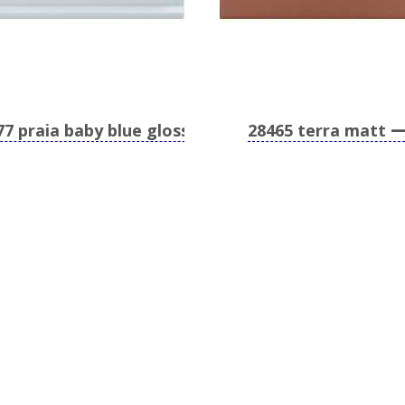
77 praia baby blue glossy
28465 terra matt