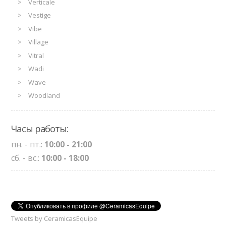
Verticale
Vestige
Vibe
Village
Vitral
Wadi
Wave
Woodland
Часы работы:
пн. - пт.:
10:00 - 21:00
сб. - вс.:
10:00 - 18:00
Tweets by CeramicasEquipe