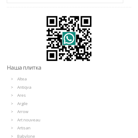
Наша плитка
Altea
Antiqva
Ares
Argile
Arrow
Art nouveau
Artisan
Babylone