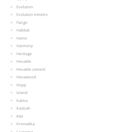
Evolution
Evolution inmetro
Fango
Habitat
Hanoi
Harmony
Heritage
Hexatile
Hexatile cement
Hexawood
Hopp
Island
Kalma
Kasbah
Kite
Kromatika
La riviera