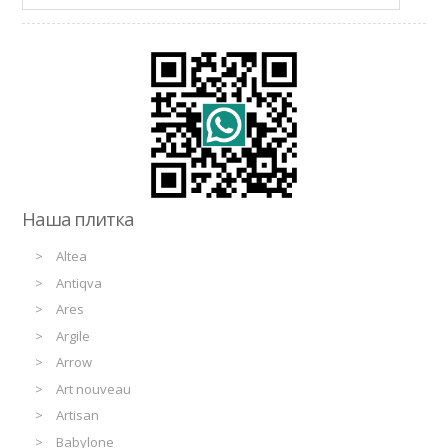
Наша плитка
Altea
Antiqva
Ares
Argile
Arrow
Art nouveau
Artisan
Babylone