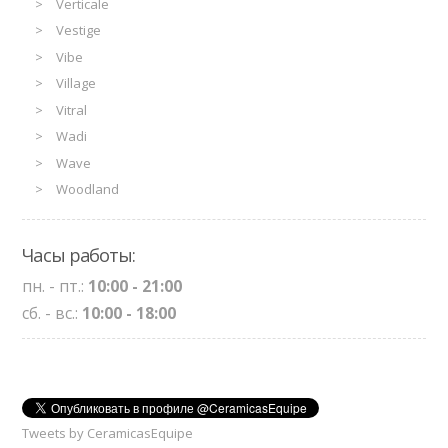
Verticale
Vestige
Vibe
Village
Vitral
Wadi
Wave
Woodland
Часы работы:
пн. - пт.:
10:00 - 21:00
сб. - вс.:
10:00 - 18:00
Tweets by CeramicasEquipe