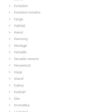
Evolution
Evolution inmetro
Fango
Habitat
Hanoi
Harmony
Heritage
Hexatile
Hexatile cement
Hexawood
Hopp
Island
Kalma
Kasbah
Kite
Kromatika
La riviera