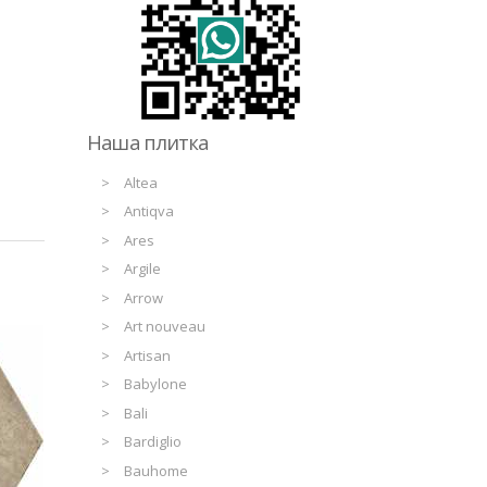
Наша плитка
Altea
Antiqva
Ares
Argile
Arrow
Art nouveau
Artisan
Babylone
Bali
Bardiglio
Bauhome