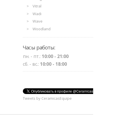
Vitral
Wadi
Wave
Woodland
Часы работы:
пн. - пт.:
10:00 - 21:00
сб. - вс.:
10:00 - 18:00
Tweets by CeramicasEquipe