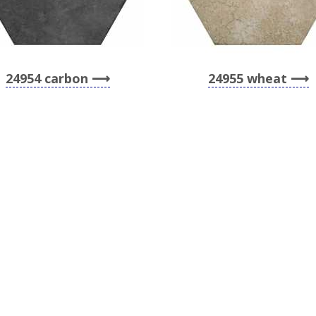
24954 carbon
24955 wheat