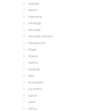
Habitat
Hanoi
Harmony
Heritage
Hexatile
Hexatile cement
Hexawood
Hopp
Island
Kalma
Kasbah
Kite
Kromatika
La riviera
Lanse
Limit
Lithos