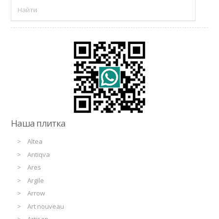
Наша плитка
Altea
Antiqva
Ares
Argile
Arrow
Art nouveau