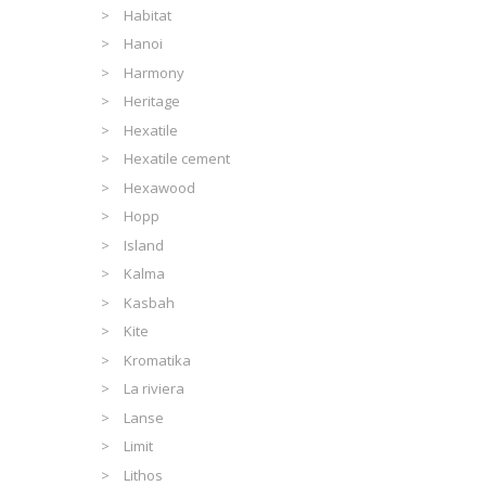
Habitat
Hanoi
Harmony
Heritage
Hexatile
Hexatile cement
Hexawood
Hopp
Island
Kalma
Kasbah
Kite
Kromatika
La riviera
Lanse
Limit
Lithos