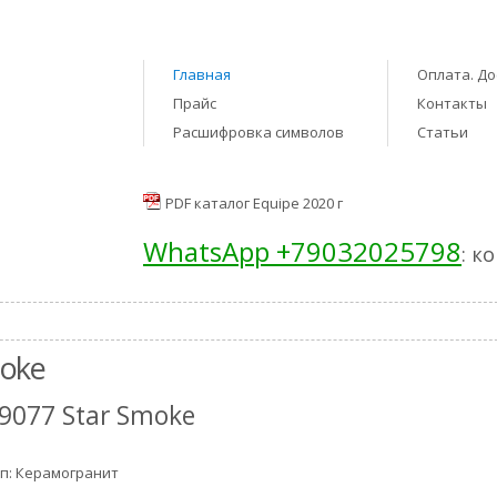
Главная
Оплата. До
Прайс
Контакты
Расшифровка символов
Статьи
PDF каталог Equipe 2020 г
WhatsApp +79032025798
: к
moke
9077 Star Smoke
п: Керамогранит