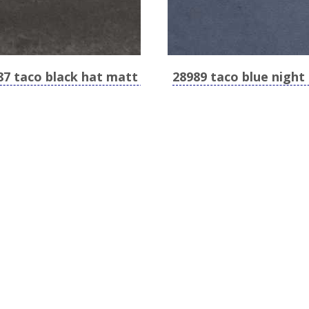
87 taco black hat matt
28989 taco blue night