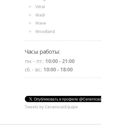
Vitral
Wadi
Wave
Woodland
Часы работы:
пн. - пт.:
10:00 - 21:00
сб. - вс.:
10:00 - 18:00
Tweets by CeramicasEquipe