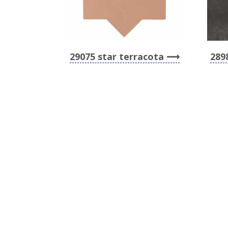
29075 star terracota
289