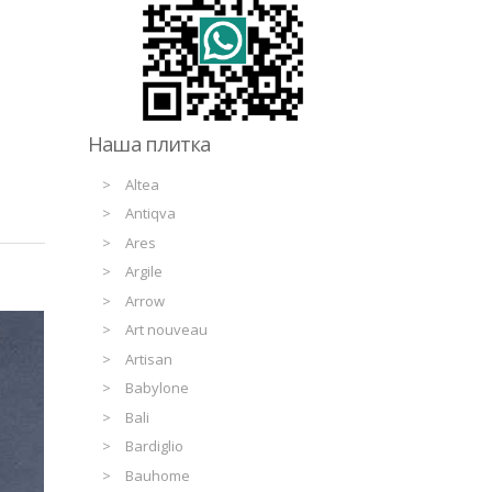
Наша плитка
Altea
Antiqva
Ares
Argile
Arrow
Art nouveau
Artisan
Babylone
Bali
Bardiglio
Bauhome