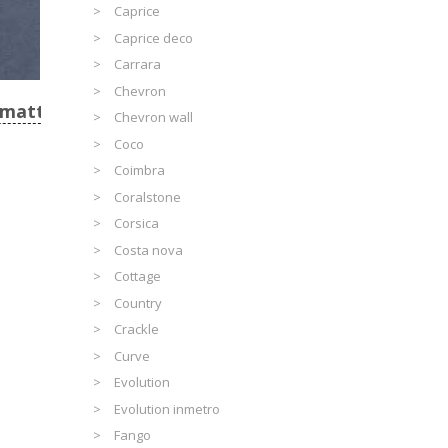
Caprice
Caprice deco
Carrara
Chevron
 matt
Chevron wall
Coco
Coimbra
Coralstone
Corsica
Costa nova
Cottage
Country
Crackle
Curve
Evolution
Evolution inmetro
Fango