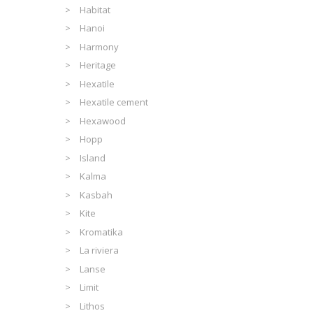
Habitat
Hanoi
Harmony
Heritage
Hexatile
Hexatile cement
Hexawood
Hopp
Island
Kalma
Kasbah
Kite
Kromatika
La riviera
Lanse
Limit
Lithos