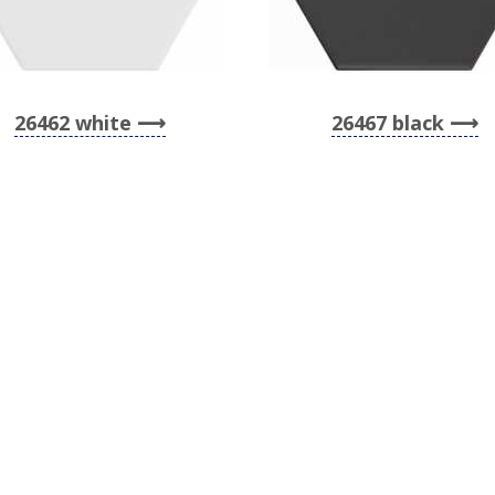
26462 white
26467 black