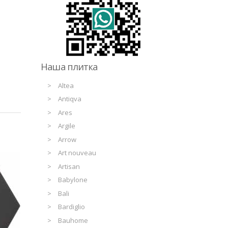
Наша плитка
Altea
Antiqva
Ares
Argile
Arrow
Art nouveau
Artisan
Babylone
Bali
Bardiglio
Bauhome