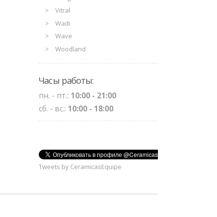
Vitral
Wadi
Wave
Woodland
Часы работы:
пн. - пт.:
10:00 - 21:00
сб. - вс.:
10:00 - 18:00
Tweets by CeramicasEquipe