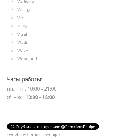
Verticale
Vestige
Vibe
Village
Vitral
Wadi
Wave
Woodland
Часы работы:
пн. - пт.:
10:00 - 21:00
сб. - вс.:
10:00 - 18:00
Tweets by CeramicasEquipe