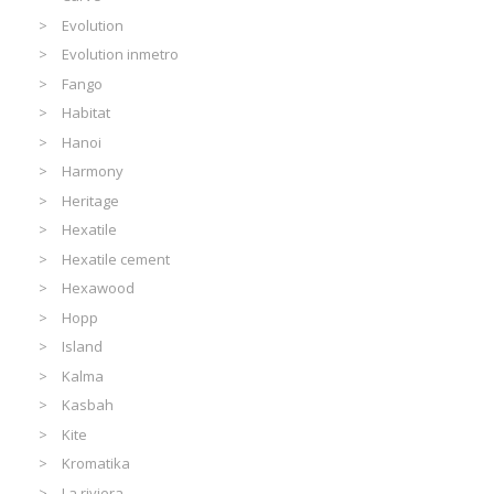
Evolution
Evolution inmetro
Fango
Habitat
Hanoi
Harmony
Heritage
Hexatile
Hexatile cement
Hexawood
Hopp
Island
Kalma
Kasbah
Kite
Kromatika
La riviera