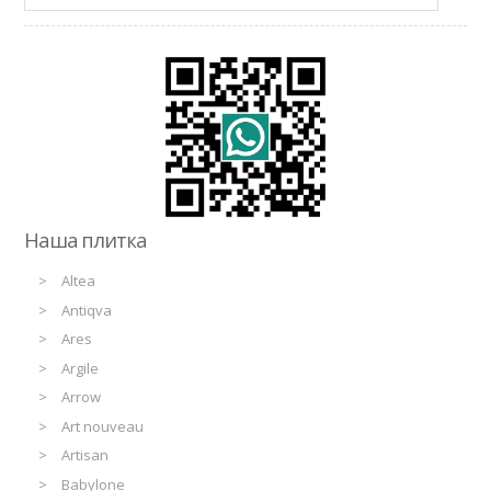
Наша плитка
Altea
Antiqva
Ares
Argile
Arrow
Art nouveau
Artisan
Babylone