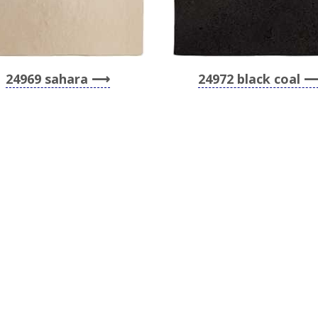
24969 sahara
24972 black coal