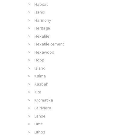
Habitat
Hanoi
Harmony
Heritage
Hexatile
Hexatile cement
Hexawood
Hopp
Island
Kalma
Kasbah
Kite
Kromatika
La riviera
Lanse
Limit
Lithos