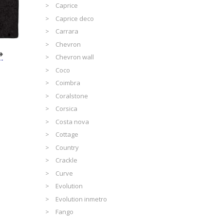
Caprice
Caprice deco
Carrara
Chevron
Chevron wall
Coco
Coimbra
Coralstone
Corsica
Costa nova
Cottage
Country
Crackle
Curve
Evolution
Evolution inmetro
Fango