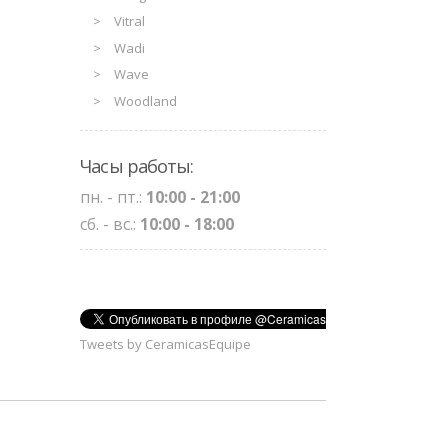
Vitral
Wadi
Wave
Woodland
Часы работы:
пн. - пт.:
10:00 - 21:00
сб. - вс.:
10:00 - 18:00
Tweets by CeramicasEquipe