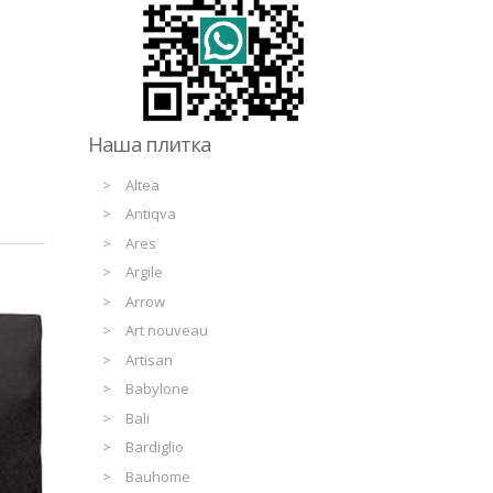
Наша плитка
Altea
Antiqva
Ares
Argile
Arrow
Art nouveau
Artisan
Babylone
Bali
Bardiglio
Bauhome