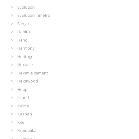
Evolution
Evolution inmetro
Fango
Habitat
Hanoi
Harmony
Heritage
Hexatile
Hexatile cement
Hexawood
Hopp
Island
Kalma
Kasbah
Kite
Kromatika
La riviera