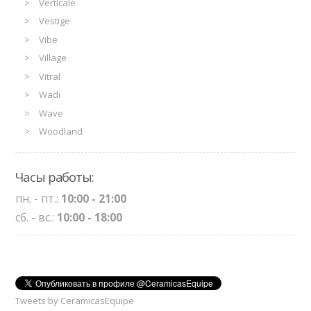
Verticale
Vestige
Vibe
Village
Vitral
Wadi
Wave
Woodland
Часы работы:
пн. - пт.:
10:00 - 21:00
сб. - вс.:
10:00 - 18:00
Tweets by CeramicasEquipe