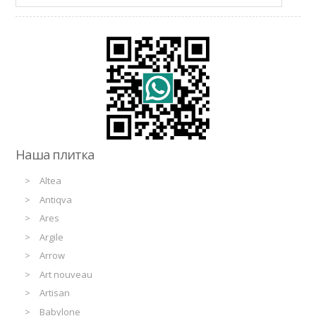
Наша плитка
Altea
Antiqva
Ares
Argile
Arrow
Art nouveau
Artisan
Babylone