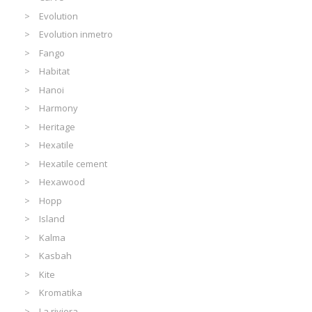
Evolution
Evolution inmetro
Fango
Habitat
Hanoi
Harmony
Heritage
Hexatile
Hexatile cement
Hexawood
Hopp
Island
Kalma
Kasbah
Kite
Kromatika
La riviera