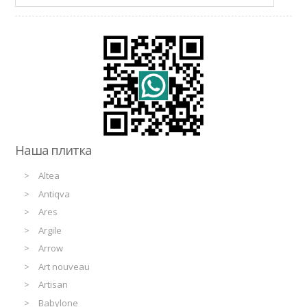
Наша плитка
Altea
Antiqva
Ares
Argile
Arrow
Art nouveau
Artisan
Babylone