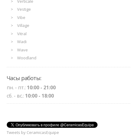
Verticale
Vestige
Vibe
Village
Vitral
Wadi
Wave
Woodland
Часы работы:
пн. - пт.:
10:00 - 21:00
сб. - вс.:
10:00 - 18:00
Tweets by CeramicasEquipe