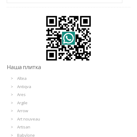
Наша плитка
Altea
Antiqva
Ares
Argile
Arrow
Art nouveau
Artisan
Babylone