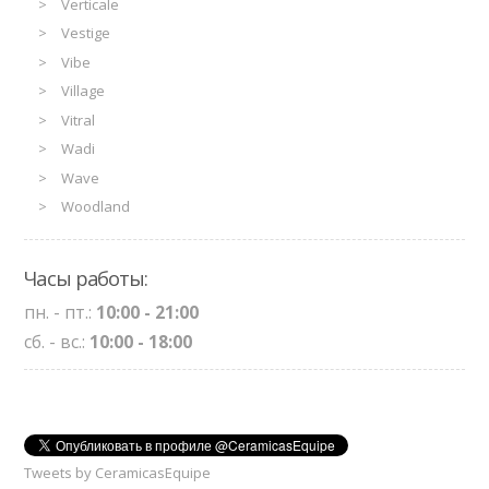
Verticale
Vestige
Vibe
Village
Vitral
Wadi
Wave
Woodland
Часы работы:
пн. - пт.:
10:00 - 21:00
сб. - вс.:
10:00 - 18:00
Tweets by CeramicasEquipe