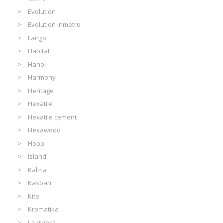
Evolution
Evolution inmetro
Fango
Habitat
Hanoi
Harmony
Heritage
Hexatile
Hexatile cement
Hexawood
Hopp
Island
Kalma
Kasbah
Kite
Kromatika
La riviera