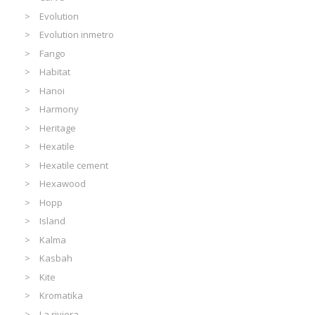
Evolution
Evolution inmetro
Fango
Habitat
Hanoi
Harmony
Heritage
Hexatile
Hexatile cement
Hexawood
Hopp
Island
Kalma
Kasbah
Kite
Kromatika
La riviera