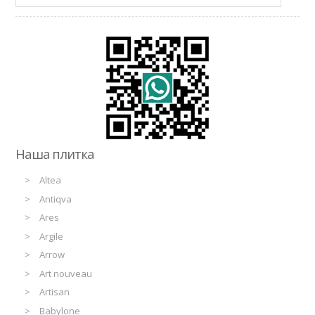
Наша плитка
Altea
Antiqva
Ares
Argile
Arrow
Art nouveau
Artisan
Babylone