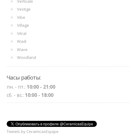
Verticale
Vestige
Vibe
Village
Vitral
Wadi
Wave
Woodland
Часы работы:
пн. - пт.:
10:00 - 21:00
сб. - вс.:
10:00 - 18:00
Tweets by CeramicasEquipe