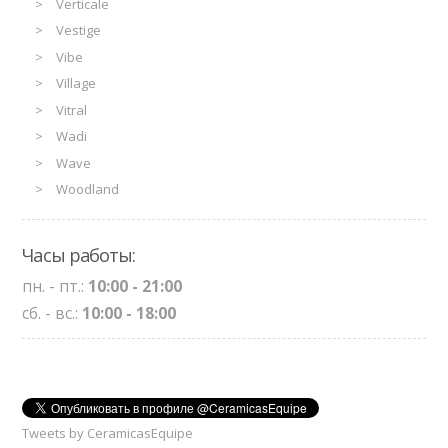
Verticale
Vestige
Vibe
Village
Vitral
Wadi
Wave
Woodland
Часы работы:
пн. - пт.:
10:00 - 21:00
сб. - вс.:
10:00 - 18:00
Tweets by CeramicasEquipe