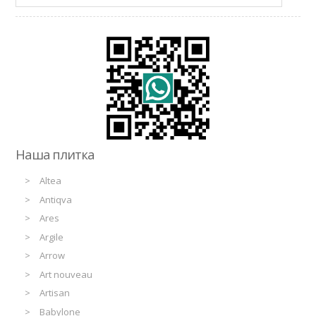
Наша плитка
Altea
Antiqva
Ares
Argile
Arrow
Art nouveau
Artisan
Babylone