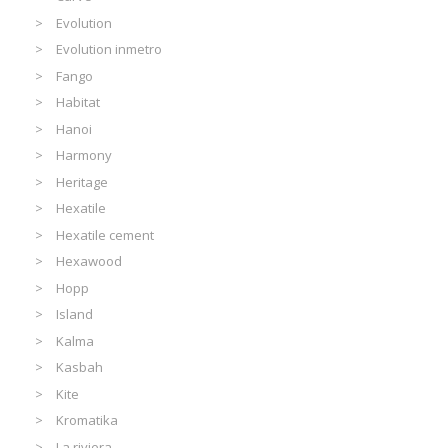
Evolution
Evolution inmetro
Fango
Habitat
Hanoi
Harmony
Heritage
Hexatile
Hexatile cement
Hexawood
Hopp
Island
Kalma
Kasbah
Kite
Kromatika
La riviera