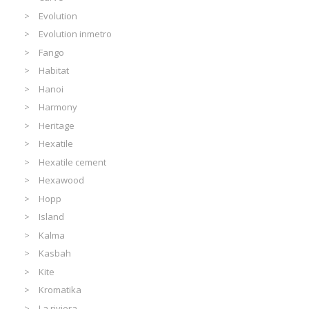
Evolution
Evolution inmetro
Fango
Habitat
Hanoi
Harmony
Heritage
Hexatile
Hexatile cement
Hexawood
Hopp
Island
Kalma
Kasbah
Kite
Kromatika
La riviera