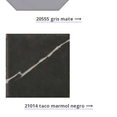
20555 gris mate
21014 taco marmol negro