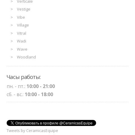
Verticale
Vestige
Vibe
Village
Vitral
Wadi
Wave
Woodland
Часы работы:
пн. - пт.:
10:00 - 21:00
сб. - вс.:
10:00 - 18:00
Tweets by CeramicasEquipe