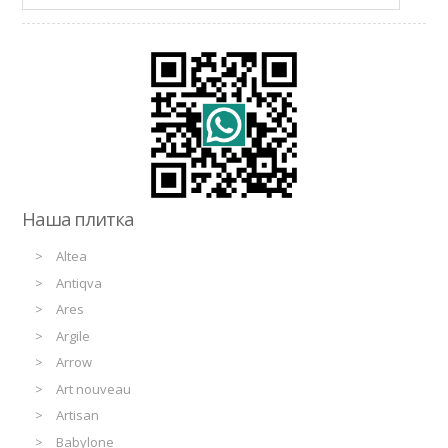
Наша плитка
Altea
Antiqva
Ares
Argile
Arrow
Art nouveau
Artisan
Babylone