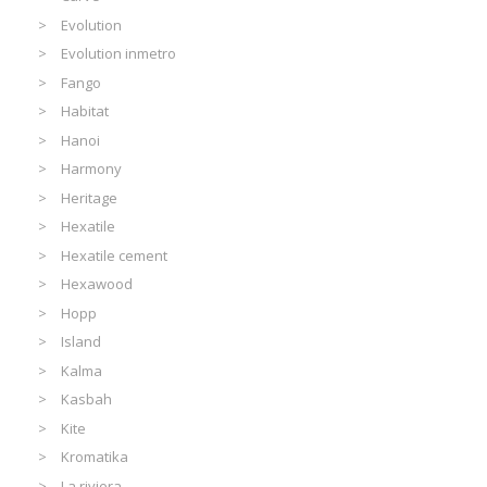
Evolution
Evolution inmetro
Fango
Habitat
Hanoi
Harmony
Heritage
Hexatile
Hexatile cement
Hexawood
Hopp
Island
Kalma
Kasbah
Kite
Kromatika
La riviera