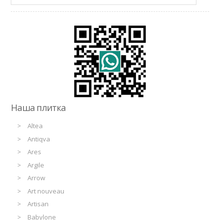
Наша плитка
Altea
Antiqva
Ares
Argile
Arrow
Art nouveau
Artisan
Babylone