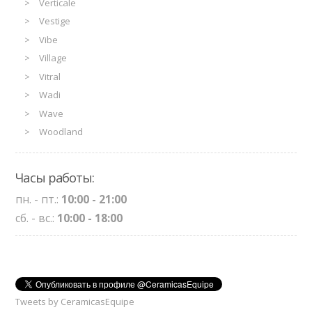
Verticale
Vestige
Vibe
Village
Vitral
Wadi
Wave
Woodland
Часы работы:
пн. - пт.:
10:00 - 21:00
сб. - вс.:
10:00 - 18:00
Tweets by CeramicasEquipe