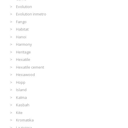
Evolution
Evolution inmetro
Fango
Habitat
Hanoi
Harmony
Heritage
Hexatile
Hexatile cement
Hexawood
Hopp
Island
Kalma
Kasbah
Kite
Kromatika
La riviera