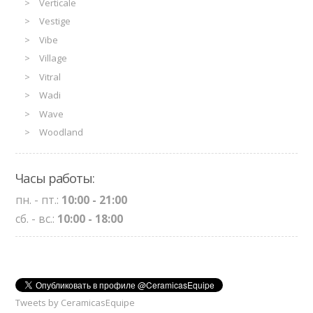
Verticale
Vestige
Vibe
Village
Vitral
Wadi
Wave
Woodland
Часы работы:
пн. - пт.:
10:00 - 21:00
сб. - вс.:
10:00 - 18:00
Tweets by CeramicasEquipe