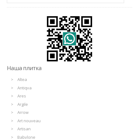
Наша плитка
Altea
Antiqva
Ares
Argile
Arrow
Art nouveau
Artisan
Babylone