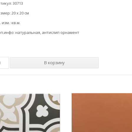
тикул: 30713
змер: 20 x 20 см
. изм.: кв.м.
п.инфо: натуральная, антислип орнамент