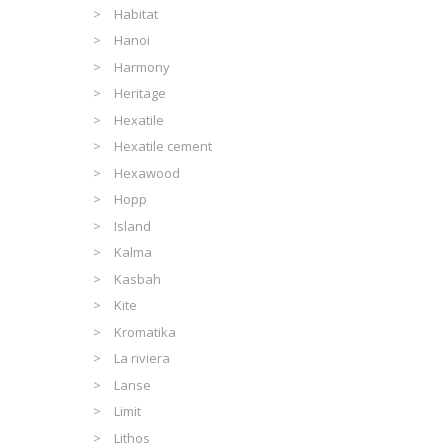
Habitat
Hanoi
Harmony
Heritage
Hexatile
Hexatile cement
Hexawood
Hopp
Island
Kalma
Kasbah
Kite
Kromatika
La riviera
Lanse
Limit
Lithos