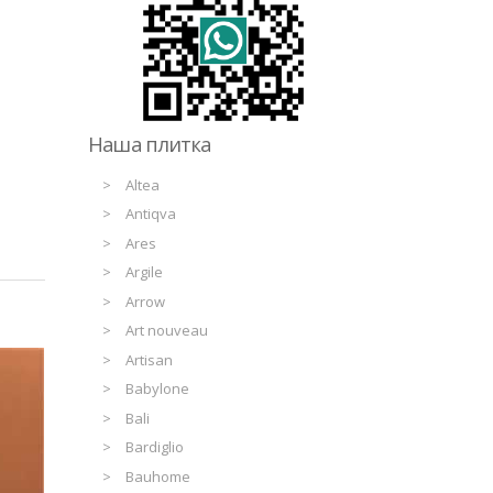
Наша плитка
Altea
Antiqva
Ares
Argile
Arrow
Art nouveau
Artisan
Babylone
Bali
Bardiglio
Bauhome