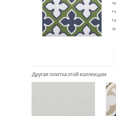
Ар
Ра
Ед
До
Другая плитка этой коллекции