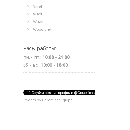
Vitral
Wadi
Wave
Woodland
Часы работы:
пн. - пт.:
10:00 - 21:00
сб. - вс.:
10:00 - 18:00
Tweets by CeramicasEquipe