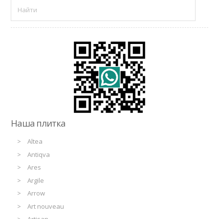
Наша плитка
Altea
Antiqva
Ares
Argile
Arrow
Art nouveau