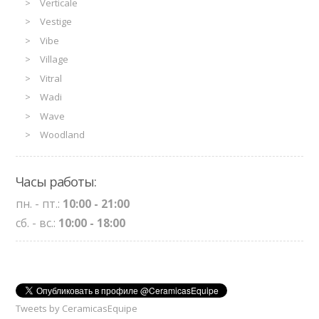
Verticale
Vestige
Vibe
Village
Vitral
Wadi
Wave
Woodland
Часы работы:
пн. - пт.:
10:00 - 21:00
сб. - вс.:
10:00 - 18:00
Tweets by CeramicasEquipe