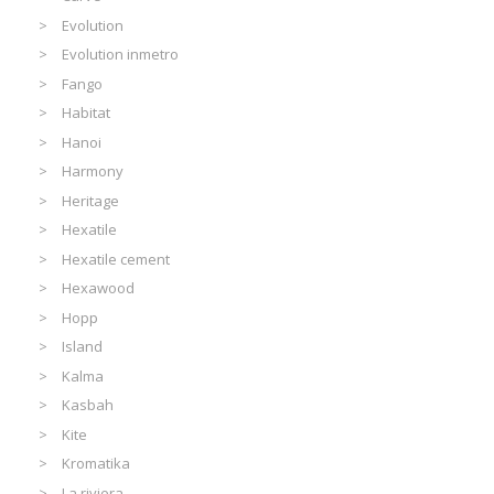
Evolution
Evolution inmetro
Fango
Habitat
Hanoi
Harmony
Heritage
Hexatile
Hexatile cement
Hexawood
Hopp
Island
Kalma
Kasbah
Kite
Kromatika
La riviera