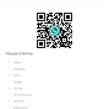
Наша плитка
Altea
Antiqva
Ares
Argile
Arrow
Art nouveau
Artisan
Babylone