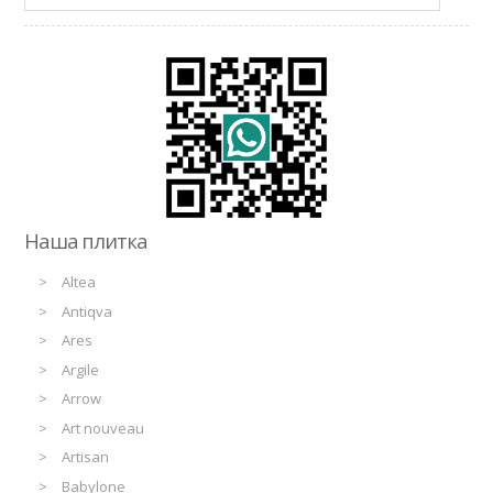
Наша плитка
Altea
Antiqva
Ares
Argile
Arrow
Art nouveau
Artisan
Babylone