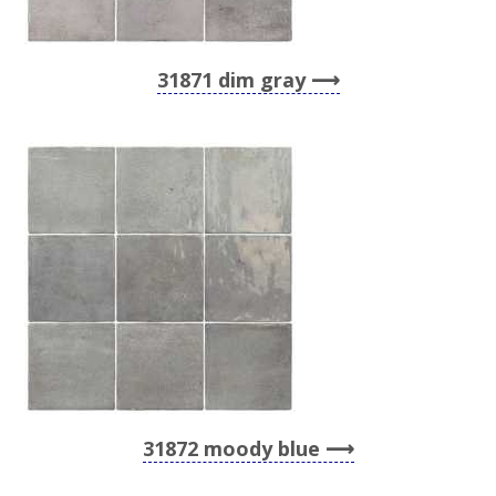
31871 dim gray
31872 moody blue