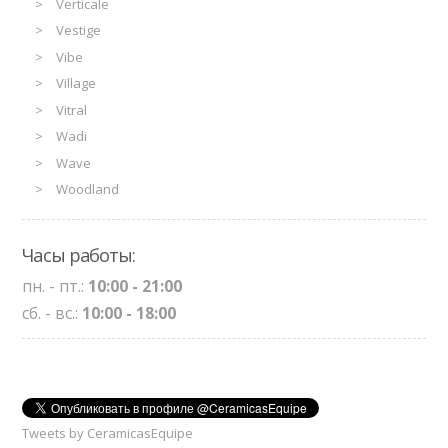
Verticale
Vestige
Vibe
Village
Vitral
Wadi
Wave
Woodland
Часы работы:
пн. - пт.:
10:00 - 21:00
сб. - вс.:
10:00 - 18:00
Tweets by CeramicasEquipe