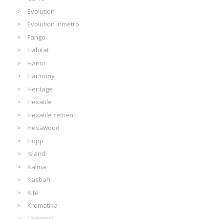
Evolution
Evolution inmetro
Fango
Habitat
Hanoi
Harmony
Heritage
Hexatile
Hexatile cement
Hexawood
Hopp
Island
Kalma
Kasbah
Kite
Kromatika
La riviera