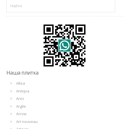
Наша плитка
Altea
Antiqva
Ares
Argile
Arrow
Art nouveau