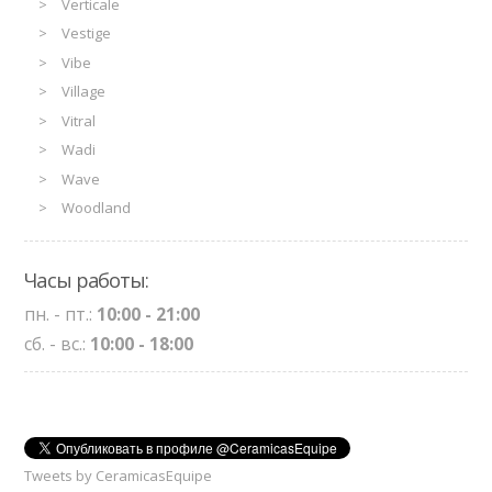
Verticale
Vestige
Vibe
Village
Vitral
Wadi
Wave
Woodland
Часы работы:
пн. - пт.:
10:00 - 21:00
сб. - вс.:
10:00 - 18:00
Tweets by CeramicasEquipe