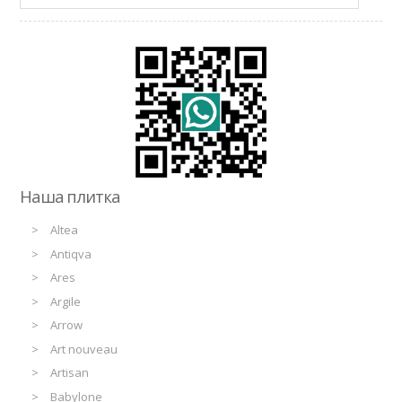
Наша плитка
Altea
Antiqva
Ares
Argile
Arrow
Art nouveau
Artisan
Babylone