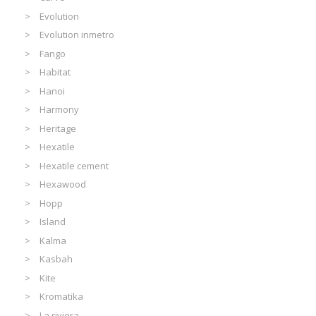
Evolution
Evolution inmetro
Fango
Habitat
Hanoi
Harmony
Heritage
Hexatile
Hexatile cement
Hexawood
Hopp
Island
Kalma
Kasbah
Kite
Kromatika
La riviera