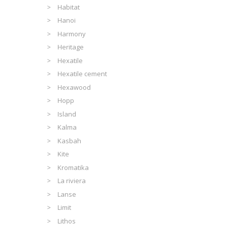
Habitat
Hanoi
Harmony
Heritage
Hexatile
Hexatile cement
Hexawood
Hopp
Island
Kalma
Kasbah
Kite
Kromatika
La riviera
Lanse
Limit
Lithos