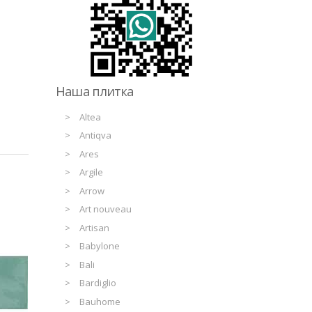
Наша плитка
Altea
Antiqva
Ares
Argile
Arrow
Art nouveau
Artisan
Babylone
Bali
Bardiglio
Bauhome