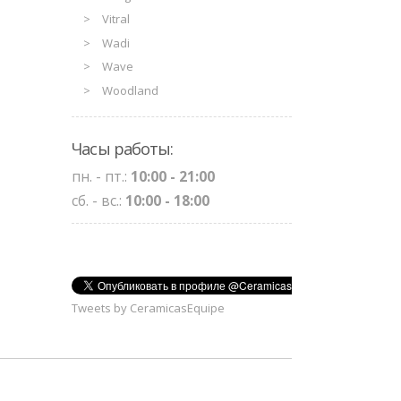
Vitral
Wadi
Wave
Woodland
Часы работы:
пн. - пт.:
10:00 - 21:00
сб. - вс.:
10:00 - 18:00
Tweets by CeramicasEquipe