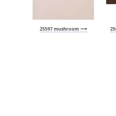
25597 mushroom
25