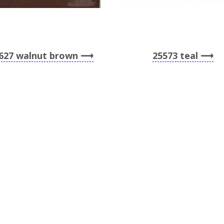
627 walnut brown
25573 teal