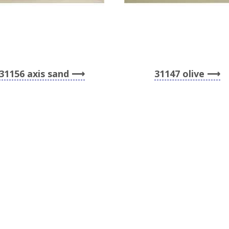
31156 axis sand
31147 olive