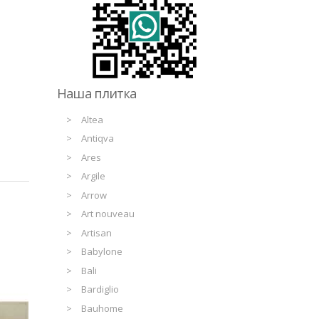
Наша плитка
Altea
Antiqva
Ares
Argile
Arrow
Art nouveau
Artisan
Babylone
Bali
Bardiglio
Bauhome