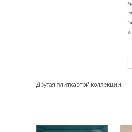
Ар
Ра
Ед
До
Другая плитка этой коллекции