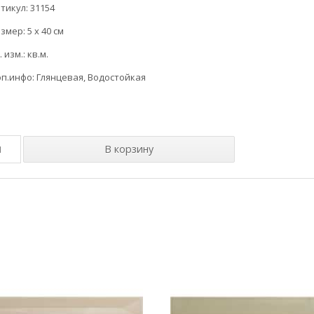
тикул: 31154
змер: 5 x 40 см
. изм.: кв.м.
п.инфо: Глянцевая, Водостойкая