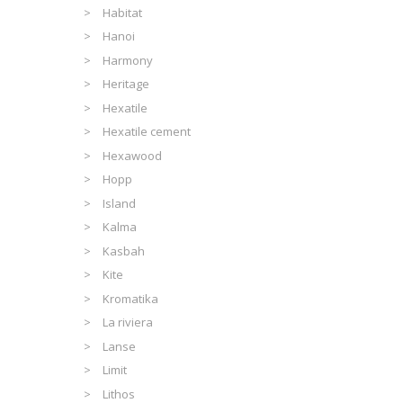
Habitat
Hanoi
Harmony
Heritage
Hexatile
Hexatile cement
Hexawood
Hopp
Island
Kalma
Kasbah
Kite
Kromatika
La riviera
Lanse
Limit
Lithos