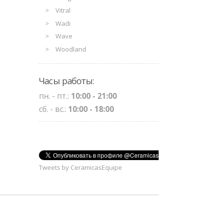
Vitral
Wadi
Wave
Woodland
Часы работы:
пн. - пт.:
10:00 - 21:00
сб. - вс.:
10:00 - 18:00
Tweets by CeramicasEquipe