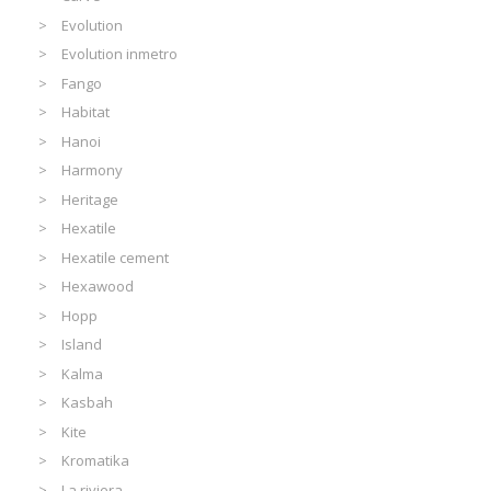
Evolution
Evolution inmetro
Fango
Habitat
Hanoi
Harmony
Heritage
Hexatile
Hexatile cement
Hexawood
Hopp
Island
Kalma
Kasbah
Kite
Kromatika
La riviera