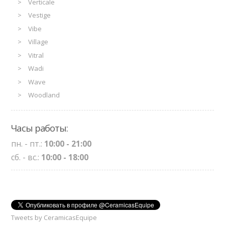
Verticale
Vestige
Vibe
Village
Vitral
Wadi
Wave
Woodland
Часы работы:
пн. - пт.:
10:00 - 21:00
сб. - вс.:
10:00 - 18:00
Tweets by CeramicasEquipe