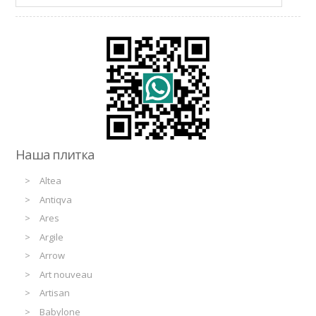
Наша плитка
Altea
Antiqva
Ares
Argile
Arrow
Art nouveau
Artisan
Babylone