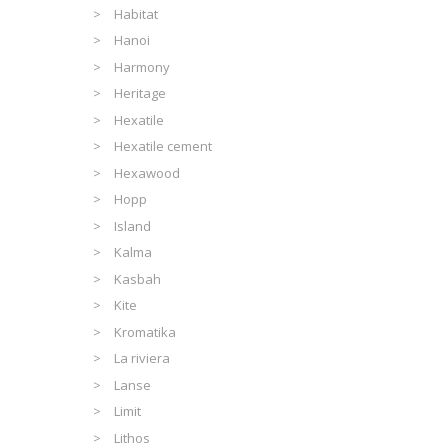
Habitat
Hanoi
Harmony
Heritage
Hexatile
Hexatile cement
Hexawood
Hopp
Island
Kalma
Kasbah
Kite
Kromatika
La riviera
Lanse
Limit
Lithos