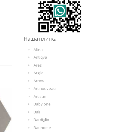
Наша плитка
Altea
Antiqva
Ares
Argile
Arrow
Art nouveau
Artisan
Babylone
Bali
Bardiglio
Bauhome