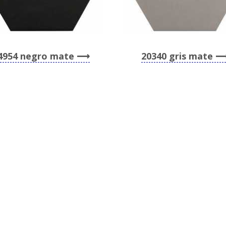
4954 negro mate
20340 gris mate