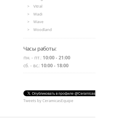
Vitral
Wadi
Wave
Woodland
Часы работы:
пн. - пт.:
10:00 - 21:00
сб. - вс.:
10:00 - 18:00
Tweets by CeramicasEquipe