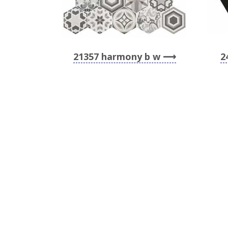
21357 harmony b w
2