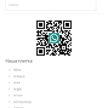
Наша плитка
Altea
Antiqva
Ares
Argile
Arrow
Art nouveau