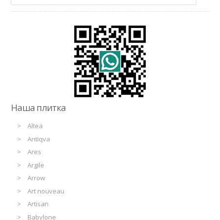
Наша плитка
Altea
Antiqva
Ares
Argile
Arrow
Art nouveau
Artisan
Babylone