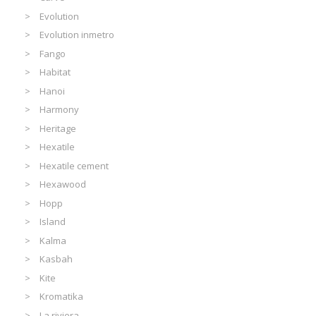
Evolution
Evolution inmetro
Fango
Habitat
Hanoi
Harmony
Heritage
Hexatile
Hexatile cement
Hexawood
Hopp
Island
Kalma
Kasbah
Kite
Kromatika
La riviera