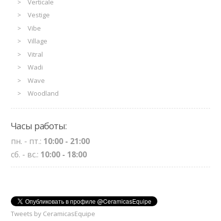
Verticale
Vestige
Vibe
Village
Vitral
Wadi
Wave
Woodland
Часы работы:
пн. - пт.:
10:00 - 21:00
сб. - вс.:
10:00 - 18:00
Tweets by CeramicasEquipe