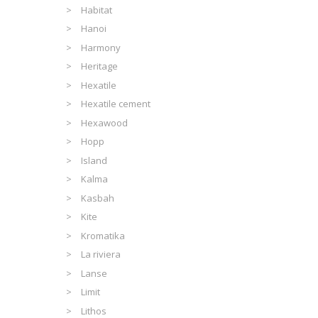
Habitat
Hanoi
Harmony
Heritage
Hexatile
Hexatile cement
Hexawood
Hopp
Island
Kalma
Kasbah
Kite
Kromatika
La riviera
Lanse
Limit
Lithos