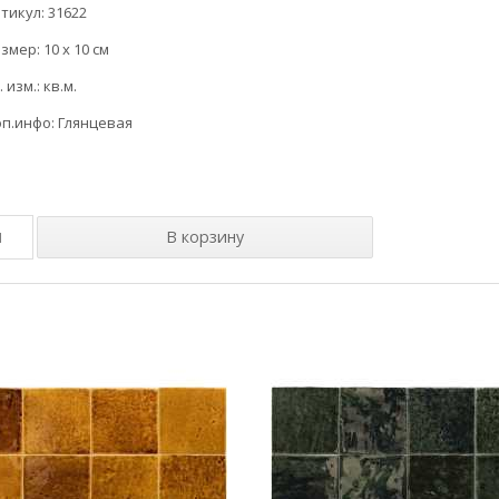
тикул: 31622
змер: 10 x 10 см
. изм.: кв.м.
п.инфо: Глянцевая