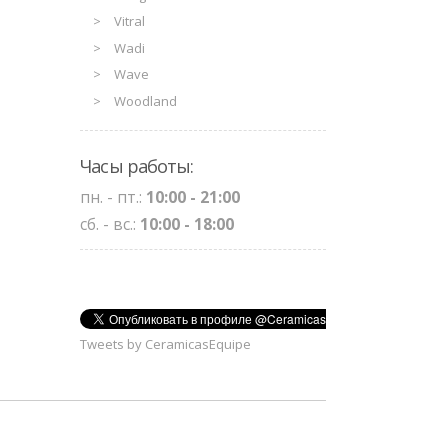
Vitral
Wadi
Wave
Woodland
Часы работы:
пн. - пт.:
10:00 - 21:00
сб. - вс.:
10:00 - 18:00
Tweets by CeramicasEquipe