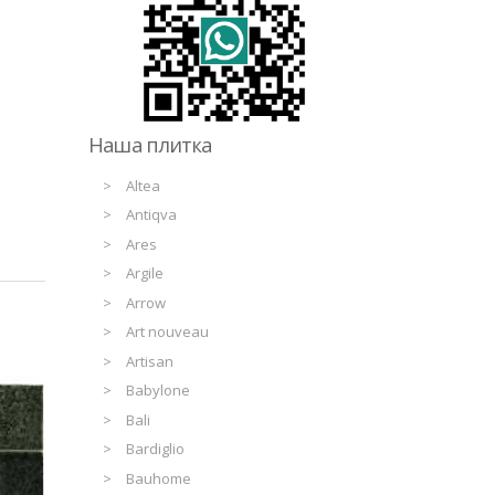
Наша плитка
Altea
Antiqva
Ares
Argile
Arrow
Art nouveau
Artisan
Babylone
Bali
Bardiglio
Bauhome