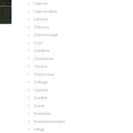
Caprice
Caprice deco
Carrara
Chevron
Chevron wall
Coco
Coimbra
Coralstone
Corsica
Costa nova
Cottage
Country
Crackle
Curve
Evolution
Evolution inmetro
Fango