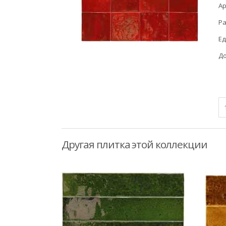
Ар
Ра
Ед
До
Другая плитка этой коллекции