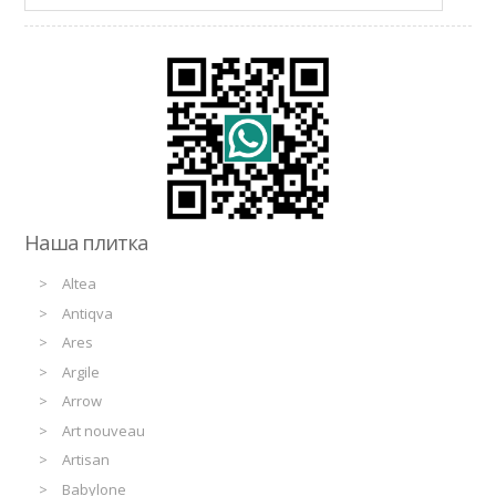
Наша плитка
Altea
Antiqva
Ares
Argile
Arrow
Art nouveau
Artisan
Babylone