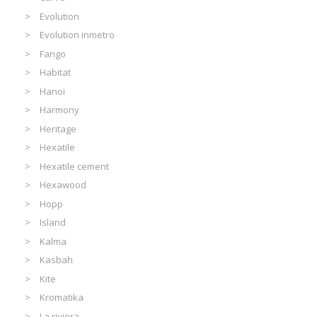
Evolution
Evolution inmetro
Fango
Habitat
Hanoi
Harmony
Heritage
Hexatile
Hexatile cement
Hexawood
Hopp
Island
Kalma
Kasbah
Kite
Kromatika
La riviera