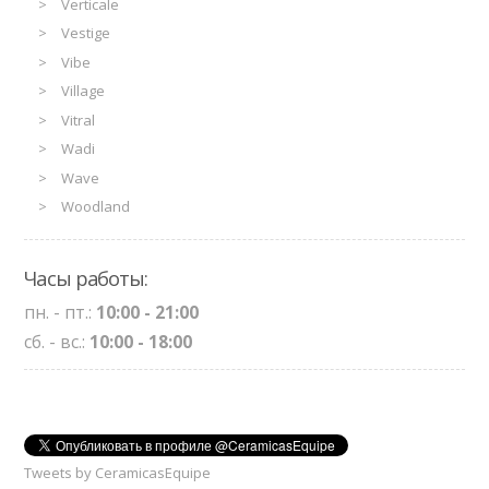
Verticale
Vestige
Vibe
Village
Vitral
Wadi
Wave
Woodland
Часы работы:
пн. - пт.:
10:00 - 21:00
сб. - вс.:
10:00 - 18:00
Tweets by CeramicasEquipe