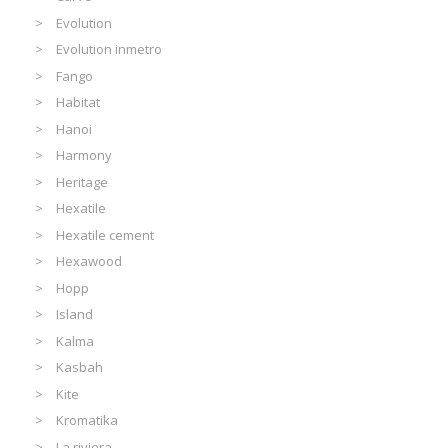
Evolution
Evolution inmetro
Fango
Habitat
Hanoi
Harmony
Heritage
Hexatile
Hexatile cement
Hexawood
Hopp
Island
Kalma
Kasbah
Kite
Kromatika
La riviera