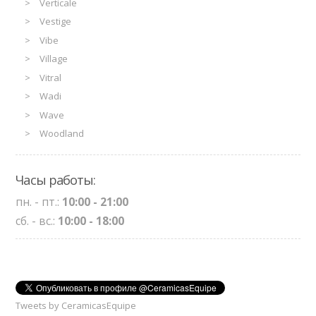
Verticale
Vestige
Vibe
Village
Vitral
Wadi
Wave
Woodland
Часы работы:
пн. - пт.:
10:00 - 21:00
сб. - вс.:
10:00 - 18:00
Tweets by CeramicasEquipe