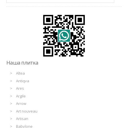
Наша плитка
Altea
Antiqva
Ares
Argile
Arrow
Art nouveau
Artisan
Babylone