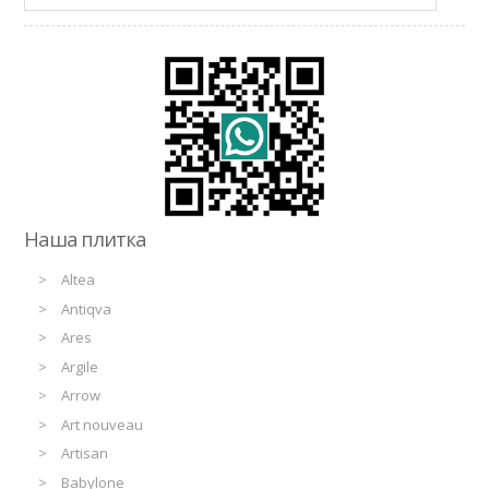
Наша плитка
Altea
Antiqva
Ares
Argile
Arrow
Art nouveau
Artisan
Babylone