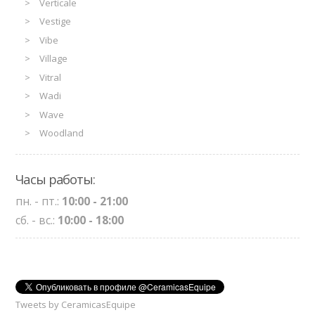
Verticale
Vestige
Vibe
Village
Vitral
Wadi
Wave
Woodland
Часы работы:
пн. - пт.:
10:00 - 21:00
сб. - вс.:
10:00 - 18:00
Tweets by CeramicasEquipe