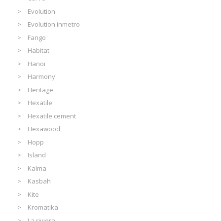
Evolution
Evolution inmetro
Fango
Habitat
Hanoi
Harmony
Heritage
Hexatile
Hexatile cement
Hexawood
Hopp
Island
Kalma
Kasbah
Kite
Kromatika
La riviera