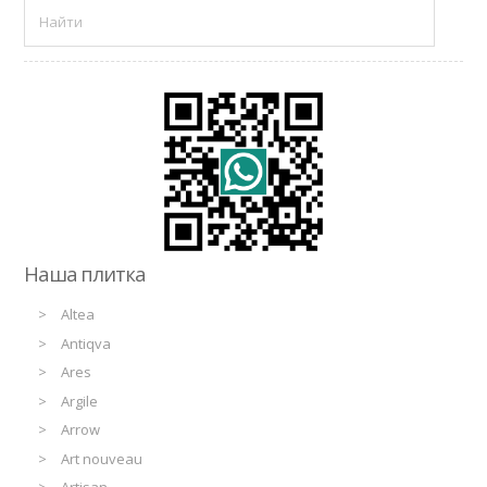
Наша плитка
Altea
Antiqva
Ares
Argile
Arrow
Art nouveau