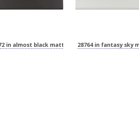
72 in almost black matt
28764 in fantasy sky 