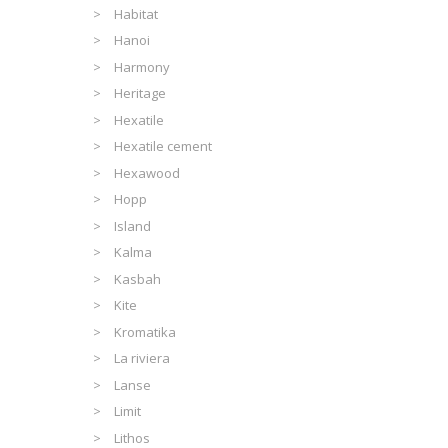
Habitat
Hanoi
Harmony
Heritage
Hexatile
Hexatile cement
Hexawood
Hopp
Island
Kalma
Kasbah
Kite
Kromatika
La riviera
Lanse
Limit
Lithos