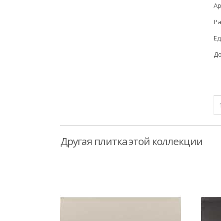
Ар
Ра
Ед
До
Другая плитка этой коллекции