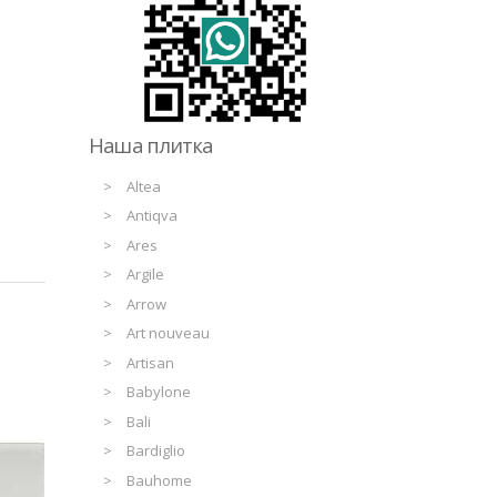
Наша плитка
Altea
Antiqva
Ares
Argile
Arrow
Art nouveau
Artisan
Babylone
Bali
Bardiglio
Bauhome