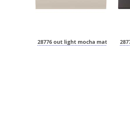
28776 out light mocha matt
287