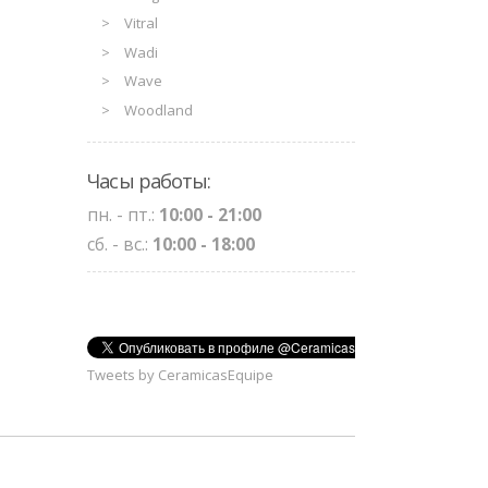
Vitral
Wadi
Wave
Woodland
Часы работы:
пн. - пт.:
10:00 - 21:00
сб. - вс.:
10:00 - 18:00
Tweets by CeramicasEquipe