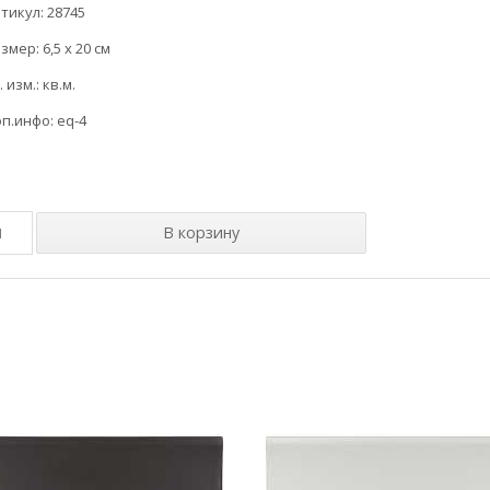
тикул: 28745
змер: 6,5 x 20 см
. изм.: кв.м.
п.инфо: eq-4