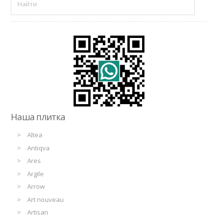
Наша плитка
Altea
Antiqva
Ares
Argile
Arrow
Art nouveau
Artisan